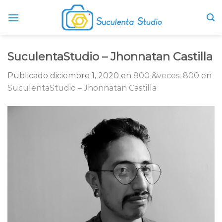
Skip
to
content
SuculentaStudio – Jhonnatan Castilla
Publicado
diciembre 1, 2020
en
800 &veces; 800
en
SuculentaStudio – Jhonnatan Castilla