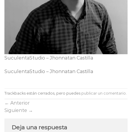
SuculentaStudio – Jhonnatan Castilla
SuculentaStudio – Jhonnatan Castilla
Trackbacks están cerrados, pero puedes
publicar un comentario
.
←
Anterior
Siguiente
→
Deja una respuesta